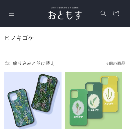
コンテ
カ
ンツに
進む
ー
ト
コ
ヒノキゴケ
レ
ク
シ
絞り込みと並び替え
6個の商品
ョ
ン
: