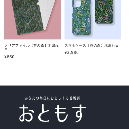
クリアファイル【苔の森】木漏れ
スマホケース【苔の森】木漏れ日
日
通
¥3,980
通
¥660
常
常
価
価
格
格