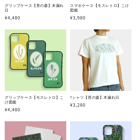
グリップケース【苔の森】木漏れ
スマホケース【モスレトロ】こけ
日
図鑑
通
¥4,480
通
¥3,980
常
常
価
価
格
格
グリップケース【モスレトロ】こ
Tシャツ【苔の森】木漏れ日
け図鑑
通
¥3,280
通
¥4,480
常
常
価
価
格
格